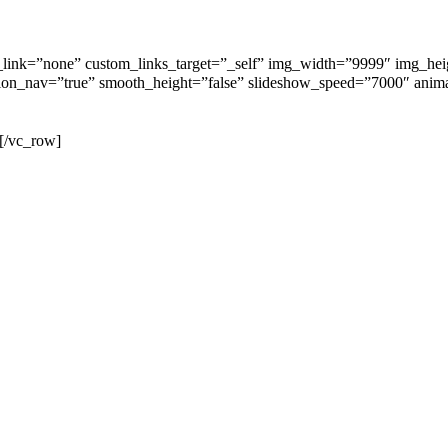
link=”none” custom_links_target=”_self” img_width=”9999″ img_heig
rection_nav=”true” smooth_height=”false” slideshow_speed=”7000″ 
vc_row]