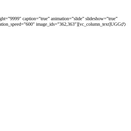
ht=”9999″ caption=”true” animation=”slide” slideshow=”true”
animation_speed=”600″ image_ids=”362,363″][vc_column_text]UGGの