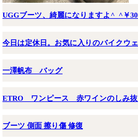
UGGブーツ、綺麗になりますよ^_^￥30
今日は定休日。お気に入りのバイクウェアMa
一澤帆布 バッグ
ETRO ワンピース 赤ワインのしみ抜
ブーツ 側面 擦り傷 修復