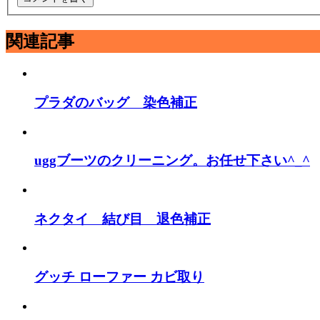
関連記事
プラダのバッグ 染色補正
uggブーツのクリーニング。お任せ下さい^_^
ネクタイ 結び目 退色補正
グッチ ローファー カビ取り