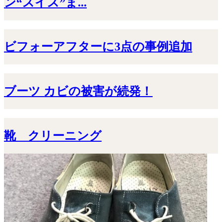
ン“スイス”ま...
ビフォーアフターに3点の事例追加
ブーツ カビの被害が続発！
靴 クリーニング