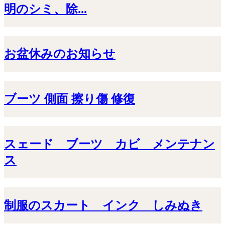
明のシミ、除...
お盆休みのお知らせ
ブーツ 側面 擦り傷 修復
スェード ブーツ カビ メンテナン
ス
制服のスカート インク しみぬき