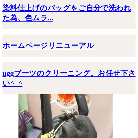
染料仕上げのバッグをご自分で洗われ
た為、色ムラ...
ホームページリニューアル
uggブーツのクリーニング。お任せ下さ
い^_^