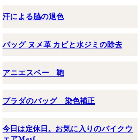
汗による脇の退色
バッグ ヌメ革 カビと水ジミの除去
アニエスベー 鞄
プラダのバッグ 染色補正
今日は定休日。お気に入りのバイクウ
ェアMaxf...