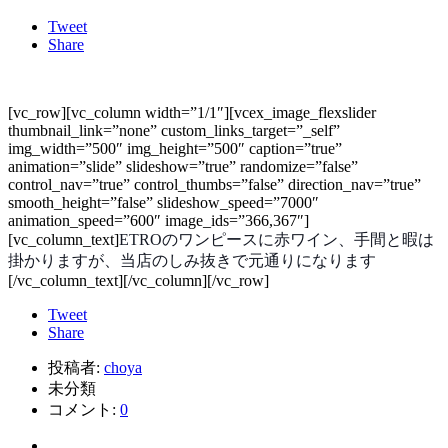
Tweet
Share
[vc_row][vc_column width=”1/1″][vcex_image_flexslider
thumbnail_link=”none” custom_links_target=”_self”
img_width=”500″ img_height=”500″ caption=”true”
animation=”slide” slideshow=”true” randomize=”false”
control_nav=”true” control_thumbs=”false” direction_nav=”true”
smooth_height=”false” slideshow_speed=”7000″
animation_speed=”600″ image_ids=”366,367″]
[vc_column_text]
ETROのワンピースに赤ワイン、手間と暇は
掛かりますが、当店のしみ抜きで元通りになります
[/vc_column_text][/vc_column][/vc_row]
Tweet
Share
投稿者:
choya
未分類
コメント:
0