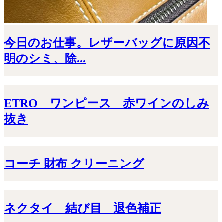
今日のお仕事。レザーバッグに原因不
明のシミ、除...
ETRO ワンピース 赤ワインのしみ
抜き
コーチ 財布 クリーニング
ネクタイ 結び目 退色補正