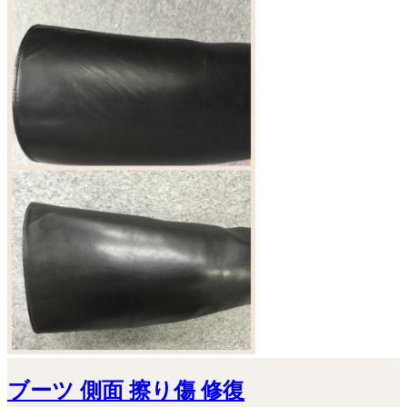
ブーツ 側面 擦り傷 修復