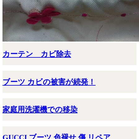
カーテン カビ除去
ブーツ カビの被害が続発！
家庭用洗濯機での移染
GUCCI ブーツ 色褪せ 傷 リペア