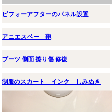
ビフォーアフターのパネル設置
アニエスベー 鞄
ブーツ 側面 擦り傷 修復
制服のスカート インク しみぬき