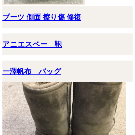
ブーツ 側面 擦り傷 修復
アニエスベー 鞄
一澤帆布 バッグ