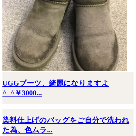
UGGブーツ、綺麗になりますよ
^_^￥3000...
染料仕上げのバッグをご自分で洗われ
た為、色ムラ...