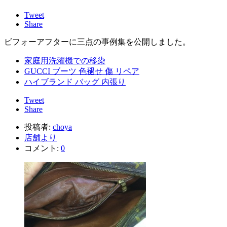
Tweet
Share
ビフォーアフターに三点の事例集を公開しました。
家庭用洗濯機での移染
GUCCI ブーツ 色褪せ 傷 リペア
ハイブランド バッグ 内張り
Tweet
Share
投稿者:
choya
店舗より
コメント:
0