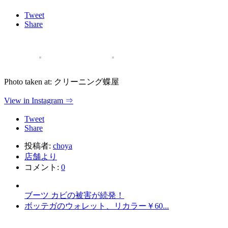
Tweet
Share
Photo taken at: クリーニング蝶屋
View in Instagram ⇒
Tweet
Share
投稿者:
choya
店舗より
コメント:
0
ブーツ カビの被害が続発！
ボッテガのウォレット、リカラー￥60...