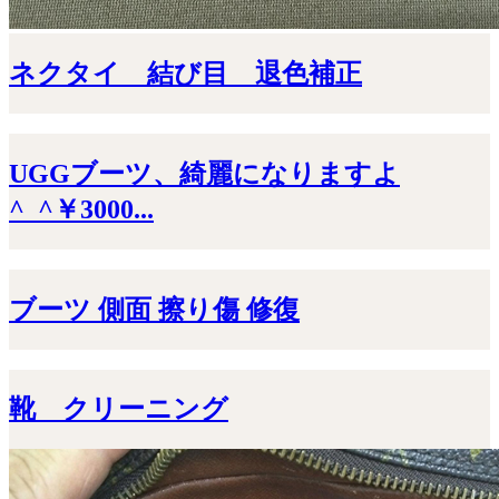
ネクタイ 結び目 退色補正
UGGブーツ、綺麗になりますよ
^_^￥3000...
ブーツ 側面 擦り傷 修復
靴 クリーニング