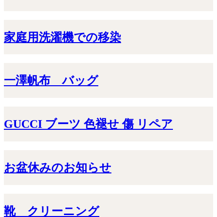
家庭用洗濯機での移染
一澤帆布 バッグ
GUCCI ブーツ 色褪せ 傷 リペア
お盆休みのお知らせ
靴 クリーニング