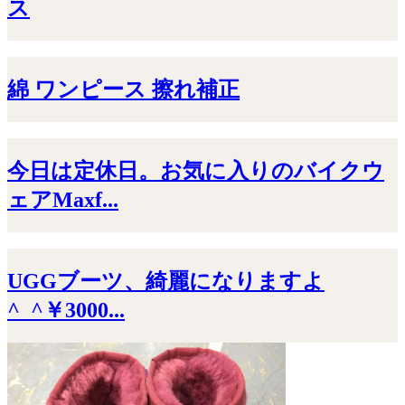
ス
綿 ワンピース 擦れ補正
今日は定休日。お気に入りのバイクウ
ェアMaxf...
UGGブーツ、綺麗になりますよ
^_^￥3000...