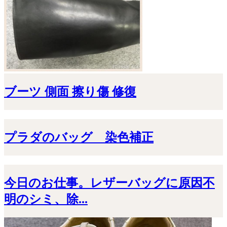
ブーツ 側面 擦り傷 修復
プラダのバッグ 染色補正
今日のお仕事。レザーバッグに原因不
明のシミ、除...