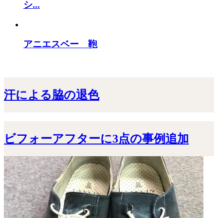
シ...
アニエスベー 鞄
汗による脇の退色
ビフォーアフターに3点の事例追加