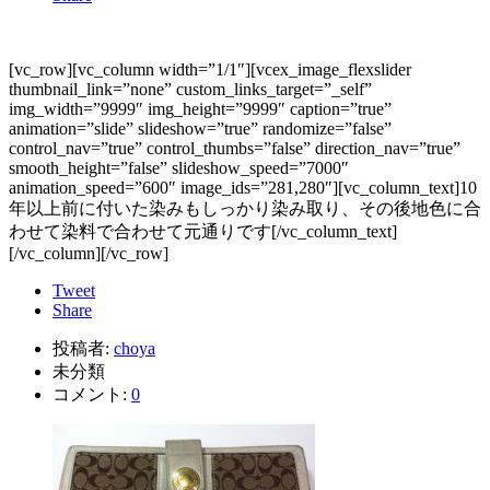
[vc_row][vc_column width=”1/1″][vcex_image_flexslider
thumbnail_link=”none” custom_links_target=”_self”
img_width=”9999″ img_height=”9999″ caption=”true”
animation=”slide” slideshow=”true” randomize=”false”
control_nav=”true” control_thumbs=”false” direction_nav=”true”
smooth_height=”false” slideshow_speed=”7000″
animation_speed=”600″ image_ids=”281,280″][vc_column_text]10
年以上前に付いた染みもしっかり染み取り、その後地色に合
わせて染料で合わせて元通りです[/vc_column_text]
[/vc_column][/vc_row]
Tweet
Share
投稿者:
choya
未分類
コメント:
0