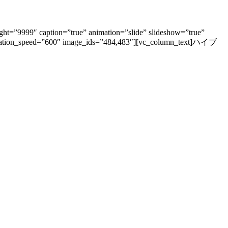
ht=”9999″ caption=”true” animation=”slide” slideshow=”true”
animation_speed=”600″ image_ids=”484,483″][vc_column_text]ハイブ