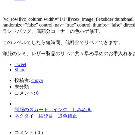
[vc_row][vc_column width=”1/1″][vcex_image_flexslider thumbnail_
randomize=”false” control_nav=”true” control_thumbs=”false” di
ランドバッグ、底部分コーナーの色ハゲ修正。
このレベルでしたら短時間、低料金でリペアできます。
洋服のシミ、レザー製品のリペア共々早め早めのお手入れをお勧めします。[/vc_
Tweet
Share
投稿者:
choya
未分類
コメント:
0
制服のスカート インク しみぬき
ネクタイ 結び目 退色補正
コメント ( 0 )