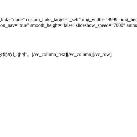
link=”none” custom_links_target=”_self” img_width=”9999″ img_heig
rection_nav=”true” smooth_height=”false” slideshow_speed=”7000″ 
column_text][/vc_column][/vc_row]