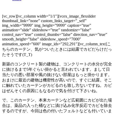
[vc_row][vc_column width=”1/1″][vcex_image_flexslider
thumbnail_link=”none” custom_links_target=”_self”
img_width=”9999″ img_height=”9999″ caption=”true”
animation=”slide” slideshow=”true” randomize=”false”
control_nav=”true” control_thumbs=”false” direction_nav=”true”
smooth_height=”false” slideshow_speed=”7000″
animation_speed=”600″ image_ids=”292,291″][vc_column_text]こ
ちらのカーテン、気がついたときには結露でカビだらけだっ
たそうです(T_T)
新築のコンクリート製の建物は、コンクリートの水分が完全
に抜けるまで5年ぐらい掛かると言われています。まして日
当たりの悪い部屋や風の抜けない部屋はもっと掛かります。
おまけに最近の建物は機密性が高いので、すぐに結露。そこ
に触れていたカーテンがカビるのも致し方ないですね。カビ
はぜんそくの原因にもなるので気を付けて下さいね。
で、このカーテン、本来カーテンなど広範囲にカビが出た場
合は、薬品の入った桶などに漬け込み化学反応でカビを除去
するのですが、今回は色の付いたフェルトなども付いていま