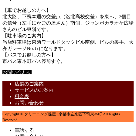
【車でお越しの方へ】
北大路、下鴨本通の交差点（洛北高校交差）を東へ、2個目
の信号（左手にかごの屋さん）南側、ジャンボカラオケ広場
さんのビル東隣です。
【駐車場のご案内】
当店駐車場は東隣ワールドダックビル南側、ビルの裏手、大
亦ガレージNo.５になります。
【バスでお越しの方へ】
市バス東本町バス停前すぐ。
お問い合わせ
店舗のご案内
サービスのご案内
料金表
お問い合わせ
Copyright © クリーニング蝶屋 | 京都市左京区下鴨東本町 All Rights
Reserved.
電話する